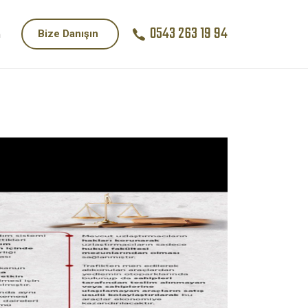
0543 263 19 94
Bize Danışın
m